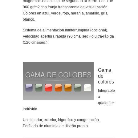
magnético. Fotocélula de seguridad al cierre. Lona de
960 gr/m2 con franja transparente de visualización.
Colores en azul, verde, rojo, naranja, amarillo, gris,
blanco.
Sistema de alimentación ininterrumpida (opcional).
Velocidad apertura rápida (90 cms/ seg.) o ultra-rápida
(120 cms/seg.).
Gama
de
colores
Integrable
a
qualquier
indústria
Uso interior, exterior, frigorífico y conge-lación.
Perfilería de aluminio de diseño propio.